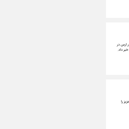
ر ارس در
یز را