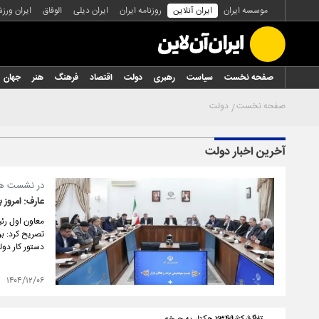
موسسه ایران
ایران آنلاین
روزنامه ایران
ایران دیلی
الوفاق
ایران ورز
صفحه نخست
سیاست
رهبری
دولت
اقتصاد
فرهنگ
هنر
جهان
صفحه نخست
دولت
آخرین اخبار دولت
در نشست هم ا
عارف: امروز ب
معاون اول رئ
تصریح کرد: ب
دستور کار دولت
۱۴۰۴/۱۲/۰۶