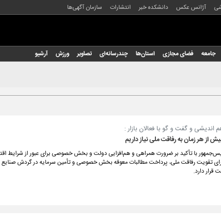
شی
آژانس عکس
دانشکده خبر
انتشارات
سازمان آگهی‌ها
جامعه
فضای مجازی
استان‌ها
چندرسانه‌ای
تصاویر
ورزش
آرشیو
ندیشی و گفت و گو با فعالان بازار :
یش از هر زمان به رفاقت ملی نیاز داریم
یس‌جمهور با تأکید بر ضرورت همراهی و هم‌افزایی دولت و بخش خصوصی برای عبور از شرایط اقت
رای تقویت رفاقت ملی، پرداخت مطالبات معوقه بخش خصوصی و تأمین سرمایه در گردش صنایع با
 قرار دارد.