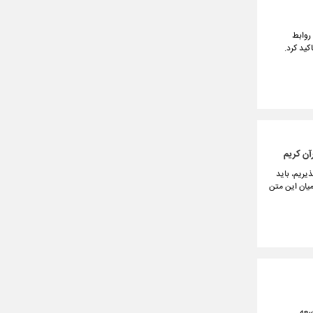
روابط
کید کرد.
رآن کریم
یریم، باید
میان این متن
ر توسعه