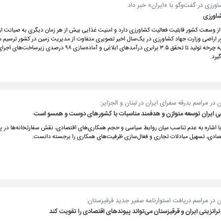
رزی در گفت‌و‌گو با «ایران» خبر داد
ا حدود ۱۸ میلیون هکتار از وسعت کشور قابلیت فعالیت کشاورزی دارد و امنیت غذایی بیش از هر زمان دیگری به صیانت 
اراضی وزارت جهاد کشاورزی در یک‌سال اخیر تصویری متفاوت از مدیریت زمین در کشور ترسیم می
تصویری که از بازگشت ۲۳۴۹ هکتار زمین به چرخه تولید تا تحقق ۳.۵ برابری درآمدهای ابلاغی و آماده‌سازی
یرد.
 در مراسم بدرقه سفرای ایران در لبنان و الجزایر:
ایران توسعه متوازن و هدفمند مناسبات با کشورهای دوست و همسو است
ا اشاره به عدم تناسب میان روابط سیاسی و حجم همکاری‌های اقتصادی، نقش سفارتخانه‌ها در پ
صادی، تسهیل مبادلات تجاری و فعال‌سازی ظرفیت‌های همکاری را برجسته دانست.
 در مراسم دریافت استوارنامه سفیر جدید قرقیزستان:
انزیتی ایران و قرقیزستان می‌تواند پیوندهای اقتصادی را تقویت کند