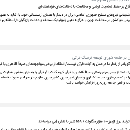
ر دفاع ارمنستان مطرح شد
فاع بر حفظ تمامیت ارضی و مخالفت با دخالت‌های فرامنطقه‌ای
شتیبانی نیروهای مسلح جمهوری اسلامی ایران در دیدار با همتای ارمنستانی خود، با اشاره به عمق 
ردی دو کشور، بر مخالفت تهران با هرگونه تغییر ژئوپلیتیک منطقه و دخالت بازیگران فرامنطقه‌ای تا
ن در جلسه شورای توسعه فرهنگ قرآنی:
ا‌تر از رفتار ما در عمل به آیات قرآن نیست/ انتقاد از برخی مواجهه‌های صرفاً ظاهری با ق
 انتقاد از برخی مواجهه‌های صرفاً ظاهری با قرآن کریم گفت: اگر قرآن را به‌عنوان منشور هدایت بپذ
را در تصمیم‌سازی، سیاست‌گذاری و اجرای امور جاری کشور جاری سازیم؛ در غیر این صورت، فاصله 
واقعی جامعه روزبه‌روز افزایش خواهد یافت.
ار مگاوات / ۱۵۸ شهر با تنش آبی مواجه‌اند
وزیر نیرو از نزدیک‌شدن ظرفیت تولید برق کشور به ۱۰۰ هزار مگاوات خبر داد و این دستاورد را نقطه عطفی د