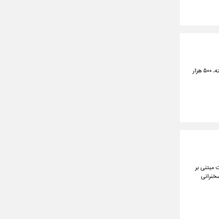
معاون رئیس‌جمهور در امور توسعه روستایی و مناطق محروم کشور گفت: امسال براساس هدف‌گذاری صورت گرفته، ۵۰۰ هزار
ت مبتنی بر
سخنرانی