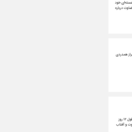
هسته‌ای خود
ضاوت درباره
براز همدردی
حضور سرزده رئیس‌جمهور در وزارت نفت، فقط یک دیدار اداری نبود؛ پیامی نمادین داشت برای آن‌هایی که در طول ۱۲ روز
وت و آفتاب