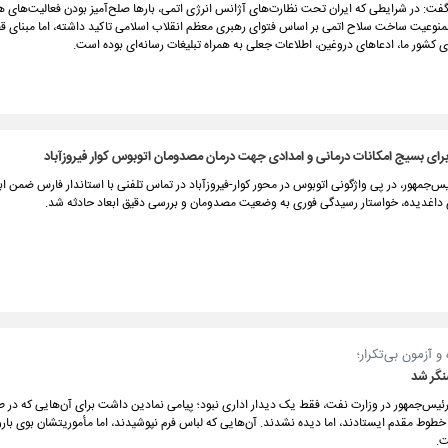
فت‌: در شرایطی که ایران تحت نظارت‌های آژانس انرژی اتمی، بارها صلح‌آمیز بودن فعالیت‌های 
 ممنوعیت ساخت سلاح اتمی بر اساس فتوای رهبری معظم انقلاب اسلامی تاکید داشته، اما مبنای ق
ی کشور ما، ادعاهای دروغین، اطلاعات جعلی به همراه تبلیغات رسانه‌ای بوده است.
رای بسیج امکانات درمانی و امدادی جهت درمان مصدومان اتوبوس کوار فیروزآباد
س‌جمهور، در پی واژگونی اتوبوس در محور کوار-فیروزآباد در تماس تلفنی با استاندار فارس ضمن ا
ای داغدیده، خواستار رسیدگی فوری به وضعیت مصدومان و بررسی دقیق ابعاد حادثه شد.
گر شد
وط مقدم ایستادند، اما دیده نشدند. آن‌هایی که لباس فرم نپوشیدند، اما مأموریتشان بوی بار
ت.