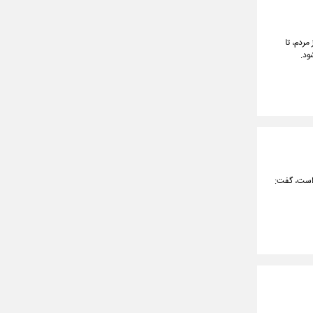
ردم، تا
ود.
 است، گفت: