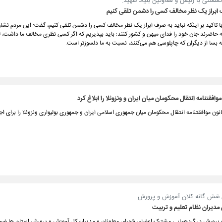
نشستی با رئیس و معاونین بنیاد شهید:
 ابراز یک نظر مخالف کسی را دشمن تلقی کنیم
 تاکید بر اینکه نباید به صرف ابراز یک نظر مخالف کسی را دشمن تلقی کنیم، گفت: این مردم نشان 
ه حاضرند جان خود را فدای میهن و کشور کنند؛ باید بپذیریم که اگر کسی نظری مخالف ما داشت، 
 بسا از دیگران که چاپلوسی هم می‌کنند، نسبت به ما دلسوزتر است.
افقتنامه انتقال محکومان میان ایران و ونزوئلا را ابلاغ کرد
نون موافقتنامه انتقال محکومان میان جمهوری اسلامی ایران و جمهوری بولیواری ونزوئلا را برای اجرا
شش گانه کلان آموزش و پرورش
مدیران نظام تعلیم و تربیت
 پرورش در گردهمایی مشترک اعضای شورای معاونان و مدیران کل آموزش و پرورش استان ها ض