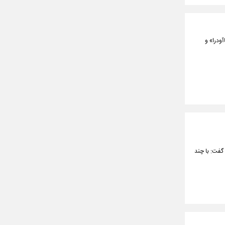
آودرا» و
گفت: با چند