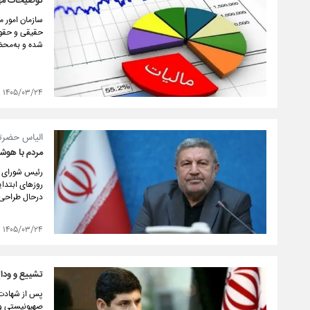
توضیحات مهم 
سازمان امور م
حقیقی و حقوقی
شده و به‌مح
۱۴۰۵/۰۳/۲۴
الیاس حضرت
مردم با هوش
رئیس شورای ا
روزهای ابتدای
درحال طراحی 
۱۴۰۵/۰۳/۲۴
تشییع و وداع 
پس از شهادت 
صهیونیستی و آ