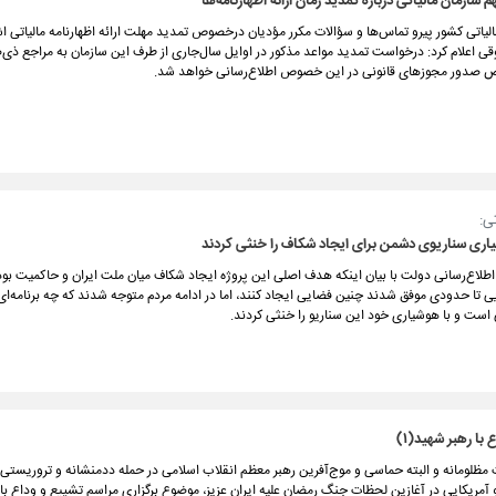
سازمان مالیاتی درباره تمدید زمان ارائه اظهارنامه‌ها
الیاتی کشور پیرو تماس‌ها و سؤالات مکرر مؤدیان درخصوص تمدید مهلت ارائه اظهارنامه مالیاتی
 اعلام کرد: درخواست تمدید مواعد مذکور در اوایل سال‌جاری از طرف این سازمان به مراجع ذی‌ص
ض صدور مجوزهای قانونی در این خصوص اطلاع‌رسانی خواهد شد.
ی:
یاری سناریوی دشمن برای ایجاد شکاف را خنثی کردند
طلاع‌رسانی دولت با بیان اینکه هدف اصلی این پروژه ایجاد شکاف میان ملت ایران و حاکمیت بود
ی تا حدودی موفق شدند چنین فضایی ایجاد کنند، اما در ادامه مردم متوجه شدند که چه برنامه‌ای
است و با هوشیاری خود این سناریو را خنثی کردند.
با رهبر شهید(۱)
مظلومانه و البته حماسی و موج‌آفرین رهبر معظم انقلاب اسلامی در حمله ددمنشانه و تروریستی
مریکایی در آغازین لحظات جنگ رمضان علیه ایران عزیز، موضوع برگزاری مراسم تشییع و وداع با 