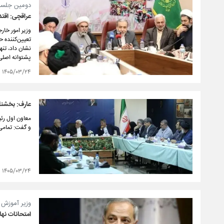
دومین جلسه 
عراقچی: اقتد
وزیر امور خا
تعیین‌کننده ح
نشان داد، تنه
پشتوانه اصلی
۱۴۰۵/۰۳/۲۴
عارف: بخشنا
معاون اول رئی
و گفت: تمامی 
۱۴۰۵/۰۳/۲۴
وزیر آموزش 
امتحانات نهایی از ۲۱ تیر برگزار می‌شود / زمان کنکور