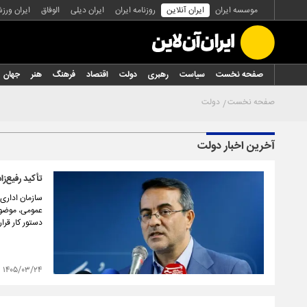
موسسه ایران
ایران آنلاین
روزنامه ایران
ایران دیلی
الوفاق
ایران ورز
صفحه نخست
سیاست
رهبری
دولت
اقتصاد
فرهنگ
هنر
جهان
صفحه نخست
دولت
آخرین اخبار دولت
تأکید رفیع‌ز
سازمان اداری 
عمومی، موضوع 
دستور کار قرا
۱۴۰۵/۰۳/۲۴