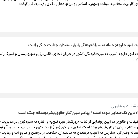
ر کار بیت معظم‌له، دولت جمهوری اسلامی و نیز نهادهای انقلابی ذی‌ربط قرار گرفت.
ت امور خارجه: حمله به میراث‌فرهنگی ایران مصداق جنایت جنگی است
 امور خارجه آسیب به میراث‌فرهنگی کشور در جریان تجاوز نظامی رژیم صهیونیستی و آمریکا را
د.
حقیقات و فناوری:
ه دین تک‌صدایی نبوده است / پیامبر بنیان‌گذار حقوق‌ بشردوستانه جنگ است
قیقات و فناوری در آیین رونمایی از کتاب «روزشمار سیره نبوی» با اشاره به سیره نبوی در مدیریت
جتناب‌ناپذیر در تاریخ بشر بوده است، اما پیامبر اکرم (ص) از نخستین کسانی بود که برای آن قو
انه وضع کرد. سفارش به آسیب نرساندن به سالمندان، حفاظت از درختان و منابع آب و رعایت 