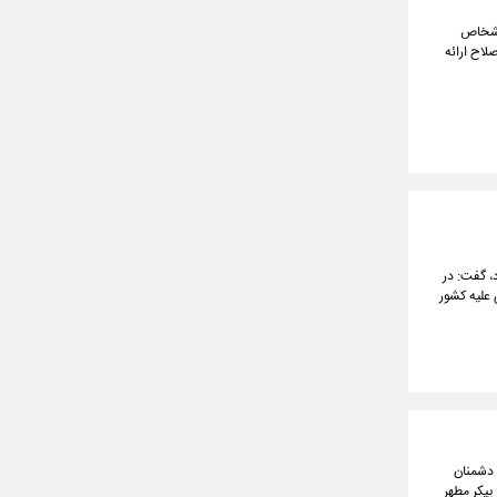
 اشخاص
لاح ارائه
، گفت: در
 علیه کشور
 دشمنان
پیکر مطهر