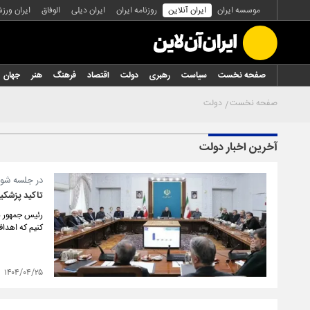
موسسه ایران
ایران آنلاین
روزنامه ایران
ایران دیلی
الوفاق
ایران ورز
صفحه نخست
سیاست
رهبری
دولت
اقتصاد
فرهنگ
هنر
جهان
صفحه نخست
دولت
آخرین اخبار دولت
در جلسه شور
تاکید پزشکیا
رئیس جمهور ب
کنیم که اهدا
۱۴۰۴/۰۴/۲۵