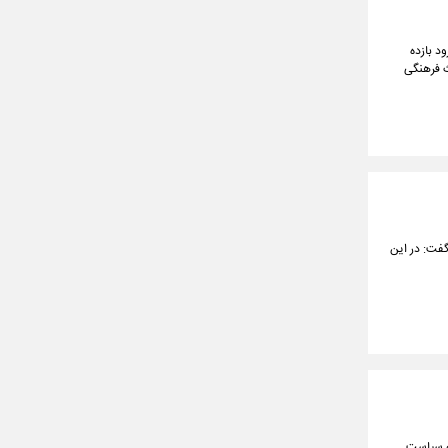
د بازده
ث فرهنگی
فت: در این
که سیاست