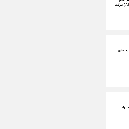
ایرانی توسط متخصصان داخلی خبر داد و گفت: این پروژه بزرگ توسط متخصصان الکترونیک هواپیمایی(ATSEP) شرکت
صیت‌های
 راه و