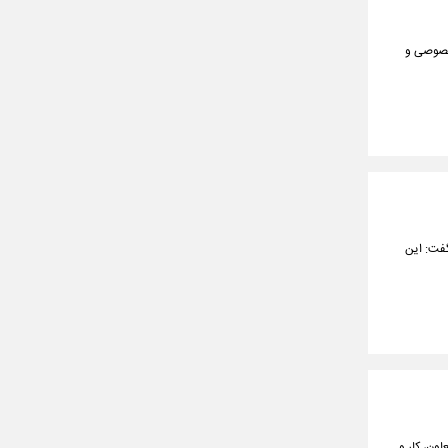
خصوصی و
گفت: این
ن با حضور وزیر تعاون، کار و