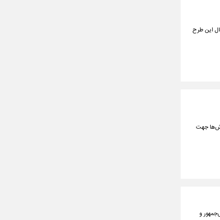
صال این طرح
لاش‌ها جهت
‌جمهور و