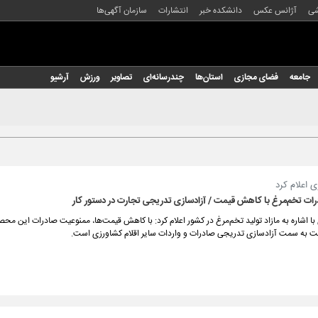
شی
آژانس عکس
دانشکده خبر
انتشارات
سازمان آگهی‌ها
جامعه
فضای مجازی
استان‌ها
چندرسانه‌ای
تصاویر
ورزش
آرشیو
 اعلام کرد
ات تخم‌مرغ با کاهش قیمت / آزادسازی تدریجی تجارت در دستور کار
با اشاره به مازاد تولید تخم‌مرغ در کشور اعلام کرد: با کاهش قیمت‌ها، ممنوعیت صادرات این مح
کت به سمت آزادسازی تدریجی صادرات و واردات سایر اقلام کشاورزی است.