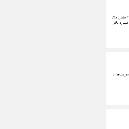
وزیر نفت اظهار کرد: براساس برآوردهای کارشناسی انجام‌شده تحقق اهداف برنامه هفتم نیازمند تأمین حدود ۱۹۰ میلیارد دلار
نابع مالی است. در سال اول، جریان نقدینگی و تأمین این منابع ۲۷ میلیارد دلار پیش‌بینی شده بود که تنها ۵.۵ میلیارد دلار
موریت‌ها، با