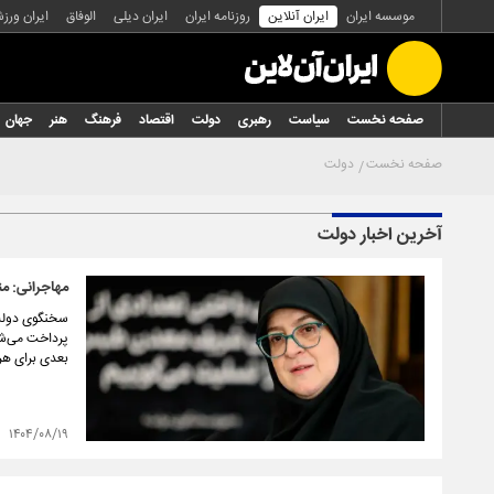
موسسه ایران
ایران آنلاین
روزنامه ایران
ایران دیلی
الوفاق
ایران ورز
صفحه نخست
سیاست
رهبری
دولت
اقتصاد
فرهنگ
هنر
جهان
صفحه نخست
دولت
آخرین اخبار دولت
مهاجرانی: م
سخنگوی دولت 
بعدی برای هر نفر ۳۵۰ هزار تومان اختصا
۱۴۰۴/۰۸/۱۹