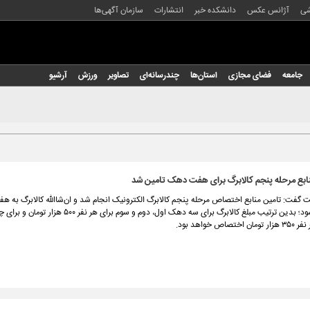
شی
آژانس عکس
دانشکده خبر
انتشارات
سازمان آگهی‌ها
جامعه
فضای مجازی
استان‌ها
چندرسانه‌ای
تصاویر
ورزش
آرشیو
نابع مرحله پنجم کالابرگ برای هفت دهک تامین شد
گفت: تامین منابع اختصاص مرحله پنجم کالابرگ الکترونیک انجام شد و ان‌شاالله کالابرگ به 
پرداخت می‌شود؛ بدین ترتیب مبلغ کالابرگ برای سه دهک اول، دوم و سوم برای هر 
ص خواهد بود.