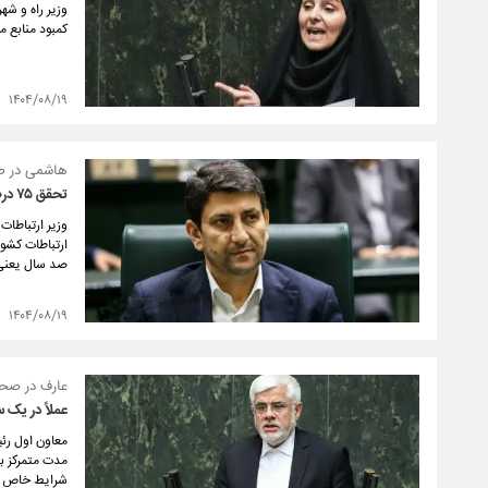
وزیر راه و شه
کمبود منابع م
۱۴۰۴/۰۸/۱۹
هاشمی در ص
تحقق ۷۵ درصدی احکام برنامه هفتم در وزارت ارتباطات؛ جهش زیرساختی با فیبر نوری و توسعه صنعت فضایی»
وزیر ارتباطات
ارتباطات کشور
صد سال یعنی 
۱۴۰۴/۰۸/۱۹
عارف در صح
عملاً در یک 
معاون اول رئی
مدت متمرکز ب
شرایط خاص و ع