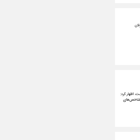
لان
، اظهار کرد:
س شاخص‌های