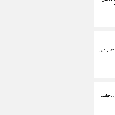
د.
 گفت: یکی از
یل درخواست