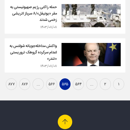
حمله راکتی رژیم صهیونیستی به
مقر «یونیفل»/۸ سرباز اتریشی
زخمی شدند
۱۴۰۳/۰۸/۰۸
واکنش مداخله‌جویانه شولتس به
اعدام سرکرده گروهک تروریستی
«تندر»
۱۴۰۳/۰۸/۰۸
۸۷۷
۸۷۶
...
۵۶۶
۵۶۵
۵۶۴
...
۲
۱