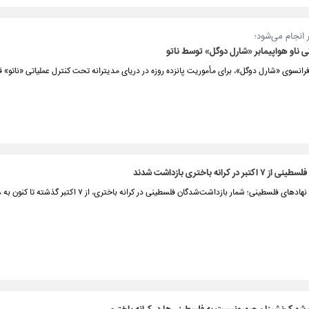
ر انجام می‌شود؛
ی ناو هواپیمابر «شارل دوگل» توسط ناتو
 فرانسوی «شارل دوگل»، برای مأموریت پانزده‌ روزه در دریای مدیترانه تحت کنترل عملیاتی «ناتو» ق