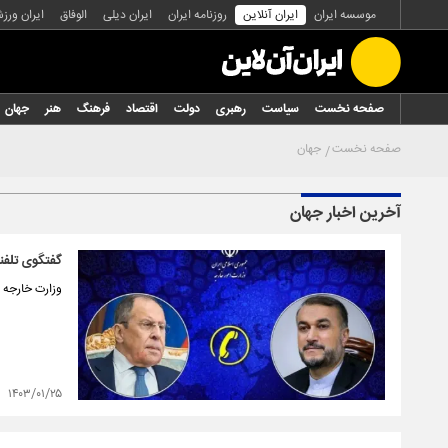
موسسه ایران
ایران آنلاین
روزنامه ایران
ایران دیلی
الوفاق
ایران ورز
صفحه نخست
سیاست
رهبری
دولت
اقتصاد
فرهنگ
هنر
جهان
صفحه نخست
جهان
آخرین اخبار جهان
گفتگوی تلفنی
وزارت خارجه ر
۱۴۰۳/۰۱/۲۵