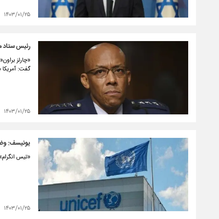
۱۴۰۳/۰۱/۲۵
رئیس ستاد م
«چارلز براون«
گفت: آمریکا 
۱۴۰۳/۰۱/۲۵
یونیسف: وضع
«تیس انگرام»،
۱۴۰۳/۰۱/۲۵