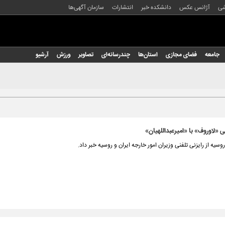
شی
آژانس عکس
دانشکده خبر
انتشارات
سازمان آگهی‌ها
جامعه
فضای مجازی
استان‌ها
چندرسانه‌ای
تصاویر
ورزش
آرشیو
 «لاوروف» با «امیرعبداللهیان»
وسیه از رایزنی تلفنی وزیران امور خارجه ایران و روسیه خبر داد.