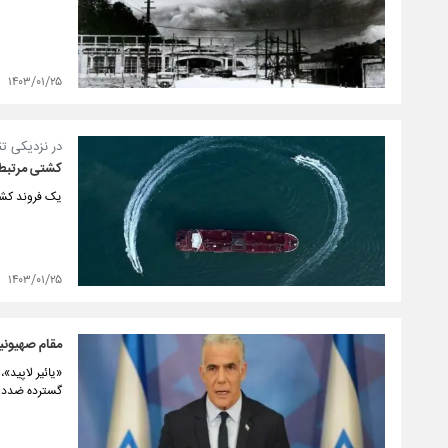
۱۴۰۳/۰۱/۲۵
در نزدیکی تن
کشتی مرتبط 
یک فروند کشتی کانتینربر با نام «MCS Aries»
۱۴۰۳/۰۱/۲۵
مقام صهیونی
«یائیر لاپید»
گسترده ضددول