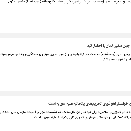
ا به عنوان فرستاده ویژه جدید آمریکا در امور بشردوستانه خاورمیانه (غرب آسیا) منصوب کرد.
چین سفیر آلمان را احضار کرد
 پکن امروز (پنجشنبه) به علت طرح اتهام‌هایی از سوی برلین مبنی بر دستگیری چند جاسوس مرتبط
این کشور احضار شد.
ان خواستار لغو فوری تحریم‌های یکجانبه علیه سوریه است
ده دائم جمهوری اسلامی ایران نزد سازمان ملل متحد در نشست شورای امنیت سازمان ملل متحد پی
انه گفت ایران خواستار لغو فوری تحریم‌های یکجانبه علیه سوریه است.