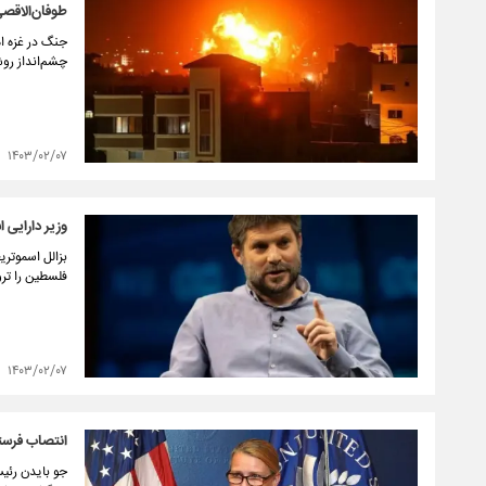
طوفان‌الاقص
جنگ در غزه ام
چشم‌انداز روش
۱۴۰۳/۰۲/۰۷
وزیر دارایی 
بزالل اسموتر
فلسطین را ترور
۱۴۰۳/۰۲/۰۷
انتصاب فرستا
جو بایدن رئیس