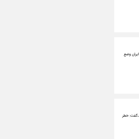
ایران وضع
د،گفت: خطر