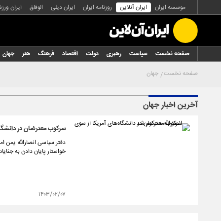
موسسه ایران
ایران آنلاین
روزنامه ایران
ایران دیلی
الوفاق
ایران ورز
صفحه نخست
سیاست
رهبری
دولت
اقتصاد
فرهنگ
هنر
جهان
صفحه نخست
جهان
آخرین اخبار جهان
سرکوب معترضان در دانشگاه
دفتر سیاسی انصارالله یمن ا
خواستار پایان دادن به جنایا
۱۴۰۳/۰۲/۰۷