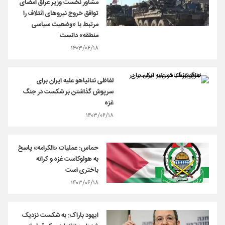
مشاور نخست وزیر عراق امضای
توافق خروج نیروهای ائتلاف را
مرتبط با «وضعیت سیاسی
منطقه» دانست
۱۴۰۳/۰۶/۱۸
لفاظی نتانیاهو علیه ایران برای
سرپوش گذاشتن بر شکست در جنگ
غزه
۱۴۰۳/۰۶/۱۸
حماس: عملیات «الکرامه» پاسخ
به هولوکاست غزه و کرانه
باختری است
۱۴۰۳/۰۶/۱۸
ایهود باراک: به شکست نزدیک