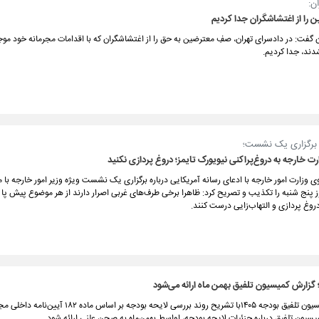
ن:
را از اغتشاشگران جدا کردیم
 گفت: در دادسرای تهران، صفِ معترضین به حق را از اغتشاشگران که با اقدامات مجرمانه خود مو
ند، جدا کردیم.
ی برگزاری یک نشست؛
رت خارجه به دروغ‌پراکنی نیویورک تایمز؛ دروغ پردازی نکنید
وزارت امور خارجه با ادعای رسانه آمریکایی درباره برگزاری یک نشست ویژه وزیر امور خارجه با م
وز پنج شنبه را تکذیب و تصریح کرد: ظاهرا برخی طرف‌های غربی اصرار دارند از هر موضوع پیش پا ا
 دروغ پردازی و التهاب‌زایی درست کنند.
 گزارش کمیسیون تلفیق بهمن ماه ارائه می‌شود
سخنگوی کمیسیون تلفیق بودجه ۱۴۰۵با تشریح روند بررسی لایحه بودجه بر اسا
یسیون تلفیق درباره جزئیات لایحه بودجه، اواسط بهمن‌ماه به صحن علنی ارائه شود.