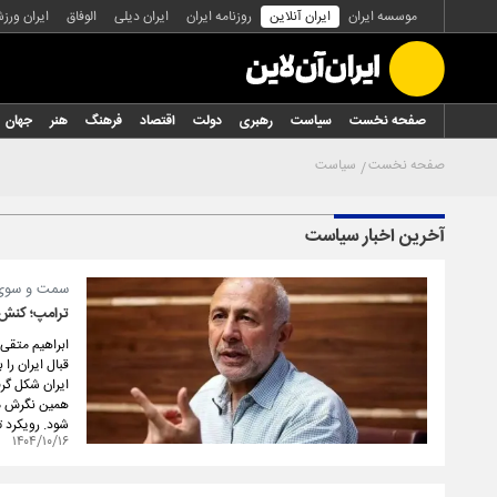
موسسه ایران
ایران آنلاین
روزنامه ایران
ایران دیلی
الوفاق
ایران ورز
صفحه نخست
سیاست
رهبری
دولت
اقتصاد
فرهنگ
هنر
جهان
صفحه نخست
سیاست
آخرین اخبار سیاست
سمت و سوی روابط 
ترامپ؛ کنش ف
ابراهیم متقی،
قبال ایران را
ایران شکل گر
شود. رویکرد تر
۱۴۰۴/۱۰/۱۶