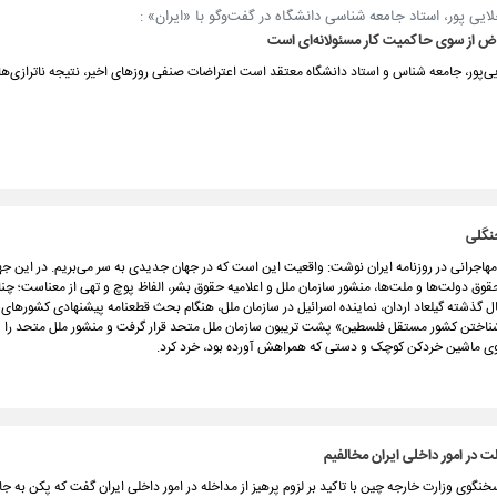
یی پور، استاد جامعه شناسی دانشگاه در گفت‌وگو با «ایران» :
ض از سوی حاکمیت کار مسئولانه‌ای است
ی‌پور، جامعه شناس و استاد دانشگاه معتقد است اعتراضات صنفی روزهای اخیر، نتیجه ناترازی‌ه
نگلی
مهاجرانی در روزنامه ایران نوشت: واقعیت این است که در جهان جدیدی به‌ سر می‌بریم. در این جه
وق دولت‌ها و ملت‌ها، منشور سازمان ملل و اعلامیه حقوق بشر، الفاظ پوچ و تهی از معناست؛ چنا
 گذشته گیلعاد اردان، نماینده اسرائیل در سازمان ملل، هنگام بحث قطعنامه پیشنهادی کشورهای 
اختن کشور مستقل فلسطین» پشت تریبون سازمان ملل متحد قرار گرفت و منشور ملل متحد را 
وی ماشین خردکن کوچک و دستی که همراهش آورده بود، خرد کرد.
ت در امور داخلی ایران مخالفیم
نگوی وزارت خارجه چین با تاکید بر لزوم پرهیز از مداخله در امور داخلی ایران گفت که پکن به ج