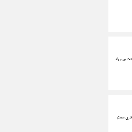
هات بپرس!»
مکاری مسکو