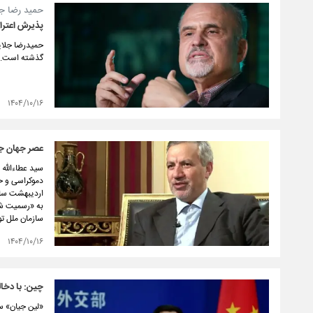
حمید رضا جلا
پذیرش اعترا
حمیدرضا جلای
گذشته است.
۱۴۰۴/۱۰/۱۶
عصر جهان ج
سید عطاءالله 
دموکراسی و حق
اردیبهشت‌ سال
به «رسمیت شن
سازمان ملل ت
۱۴۰۴/۱۰/۱۶
چین: با دخال
«لین جیان» سخ