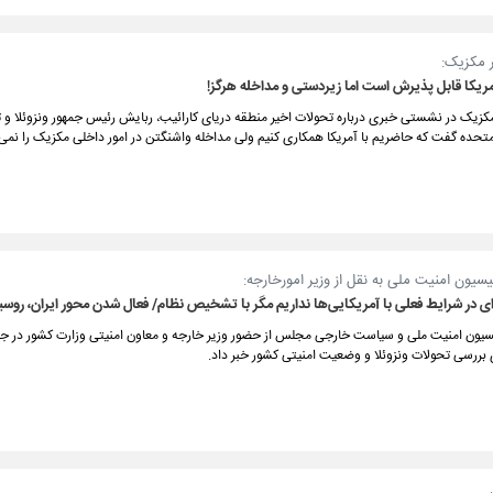
 مکزیک:
ریکا قابل پذیرش است اما زیردستی و مداخله هرگز!
کزیک در نشستی خبری درباره تحولات اخیر منطقه دریای کارائیب، ربایش رئیس جمهور ونزوئلا و 
تحده گفت که حاضریم با آمریکا همکاری کنیم ولی مداخله واشنگتن در امور داخلی مکزیک را نمی‌
یون امنیت ملی به نقل از وزیر امورخارجه:
ی در شرایط فعلی با آمریکایی‌ها نداریم مگر با تشخیص نظام/ فعال شدن محور ایران، روس
ون امنیت ملی و سیاست خارجی مجلس از حضور وزیر خارجه و معاون امنیتی وزارت کشور در جل
 بررسی تحولات ونزوئلا و وضعیت امنیتی کشور خبر داد.