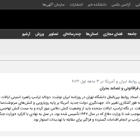
شی
آژانس عکس
دانشکده خبر
انتشارات
سازمان آگهی‌ها
جامعه
فضای مجازی
استان‌ها
چندرسانه‌ای
تصاویر
ورزش
آرشیو
ایران و آمریکا در ۳ ماهه اول ۲۰۲۶
راقانونی و تصاعد بحران
 استاد روابط بین‌الملل دانشگاه تهران در روزنامه ایران نوشت: دونالد ترامپ راهبرد امنیتی ایالات
 به ‌طور آشکاری تغییر داد. جهت‌گیری دولت جدید آمریکا بر پایه رویارویی و کنش‌های سرنوشت‌ساز د
فت. در نگاه ترامپ، ایالات متحده باید از وضعیت کنش دفاعی عبور کرده و به سمت کنش تهاجمی
همین نگرش موجب شد تا وزارت دفاع که در سال ۱۹۴۷ تأسیس شده بود، در عمل به نهادی با کارکرد «و
امپ بر انجام اقدامات گسترده و فراگیر برای مقابله با تهدیدات استوار بود.