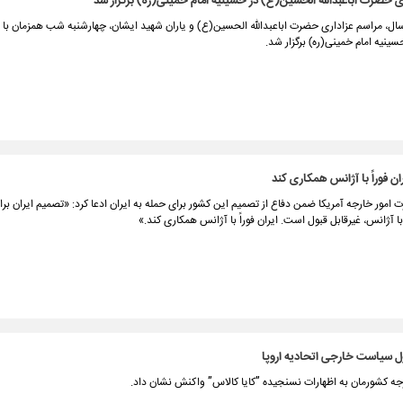
ی حضرت اباعبدالله الحسین(ع) در حسینیه امام خمینی(ره) برگزار شد
ال، مراسم عزاداری حضرت اباعبدالله الحسین(ع) و یاران شهید ایشان، چهارشنبه شب همزمان ب
سینیه امام خمینی(ره) برگزار شد.
ان فوراً با آژانس همکاری کند
امور خارجه آمریکا ضمن دفاع از تصمیم این کشور برای حمله به ایران ادعا کرد: «تصمیم ایران برا
 آژانس، غیرقابل قبول است. ایران فوراً با آژانس همکاری کند.»
 سیاست خارجی اتحادیه اروپا
ه کشورمان به اظهارات نسنجیده ”کایا کالاس” واکنش نشان داد.