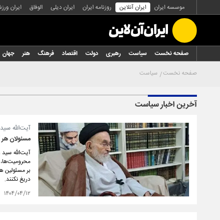
موسسه ایران
ایران آنلاین
روزنامه ایران
ایران دیلی
الوفاق
ایران ورز
صفحه نخست
سیاست
رهبری
دولت
اقتصاد
فرهنگ
هنر
جهان
صفحه نخست
سیاست
آخرین اخبار سیاست
آیت‌الله سی
مسئولان هر آ
آیت‌الله سید
محرومیت‌ها، پ
بر مسئولین هم
دریغ نکنند.
۱۴۰۴/۰۴/۱۲