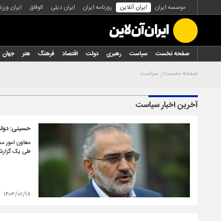
موسسه ایران
ایران آنلاین
روزنامه ایران
ایران دیلی
الوفاق
ایران ورز
صفحه نخست
سیاست
رهبری
دولت
اقتصاد
فرهنگ
هنر
جهان
صفحه نخست
سیاست
آخرین اخبار سیاست
حسینی: دولت
معاون امور م
طی یک گزارش 
۱۴۰۳/۰۲/۱۸