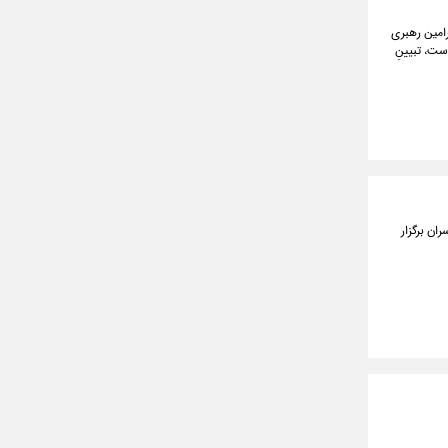
امین رهبری
ست، تبیینِ
 اجلاس سران برگزار