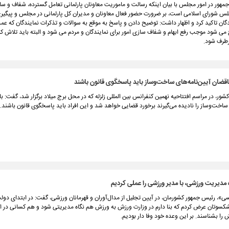
هور در امور مجلس با بیان اینکه رسالت و ماموریت معاونان پارلمانی تعامل گسترده، شفاف و سال
لس شورای اسلامی است، بر ضرورت حضور فعال معاونان و مدیران کل پارلمانی در مجلس و پیگیری
گان تاکید کرد و اظهار داشت: توضیح دادن و پاسخ به موقع به سوالات و تذکرات نمایندگان که عمدت
 شود موجب رفع ابهام و شفاف سازی امور برای نمایندگان و مردم می شود و البته باید تلاش کر
رطرف شود.
اقضان آیین‌نامه‌های ساخت‌وساز باید پاسخگوی قانون باشند
شور، در مراسم افتتاحیه نهمین کنفرانس بین المللی زلزله که در محل برج میلاد برگزار شد، گفت: با 
 ساخت‌وساز را نادیده می‌گیرند برخورد قضایی خواهد شد و این افراد باید پاسخگوی قانون باشند.
مدیریت ورزشی، با مدیر ورزشی را عملی کردیم
سی»، رئیس جمهور کشورمان، در آیین تجلیل از مدال‌آوران و قهرمانان ورزشی، گفت: در ابتدای دول
یشکسوتان عرض کردم که بنا دارم در وزارت ورزش به ورزش هم نگاه مدیریتی شود و هم کسانی در
 را بشناسند. بر این‌ وعده خود وفا دار بودیم.