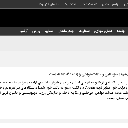
شی
آژانس عکس
دانشکده خبر
انتشارات
سازمان آگهی‌ها
جامعه
فضای مجازی
استان‌ها
چندرسانه‌ای
تصاویر
ورزش
آرشیو
شهدا، حق‌طلبی و عدالت‌خواهی را زنده نگه داشته است
 دیدار با تعدادی از خانواده شهدای استان مازندران خیزش ملت‌های آزاده در سراسر عالم علیه ظل
ار و برکات خون مطهر شهدا عنوان کرد و گفت: امروز به برکت خون شهدا دانشگاه‌های سراسر عالم و خی
ف عرصه عدالت‌خواهی، حق‌طلبی و مقابله با ظلم و جنایتگری رژیم صهیونیستی و حامیان غربی آ
ش شدنی نیست.