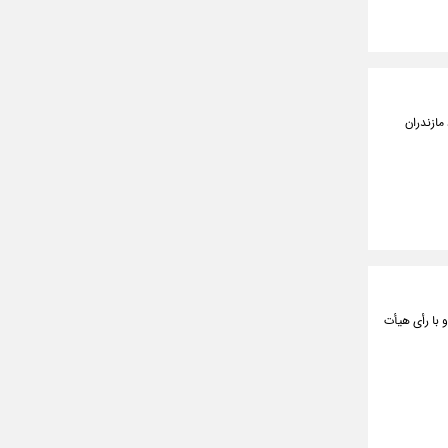
مازندران
 با رأی هیأت