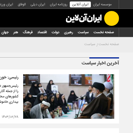
موسسه ایران
ایران آنلاین
روزنامه ایران
ایران دیلی
الوفاق
ایران ورز
صفحه نخست
سیاست
رهبری
دولت
اقتصاد
فرهنگ
هنر
جهان
صفحه نخست
سیاست
آخرین اخبار سیاست
رئیسی: خون 
رئیس‌جمهور در
را از جمله آث
کشورهای مختل
بیداری خامو
۱۴۰۳/۰۲/۲۸