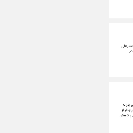
 فشارهای
ت.
یارانه
یدار از
ی و کاهش