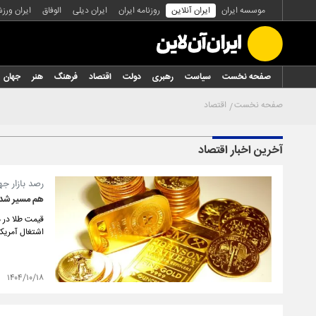
موسسه ایران
ایران آنلاین
روزنامه ایران
ایران دیلی
الوفاق
ایران ورز
صفحه نخست
سیاست
رهبری
دولت
اقتصاد
فرهنگ
هنر
جهان
صفحه نخست
اقتصاد
آخرین اخبار اقتصاد
رصد بازار ج
هم مسیر شدن 
قیمت طلا در م
اشتغال آمریک
۱۴۰۴/۱۰/۱۸