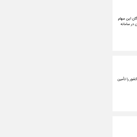
ای ۱۴۰۲ و ۱۴۰۳، ارزش پرتفوی دارندگان این سهام
 در سامانه
ود که نزدیک به ۸۵ درصد نیاز غذایی کشور را تأمین