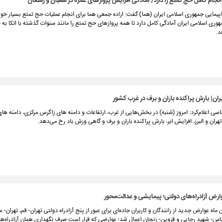
انجام کامل حج تمتع را دارد/ آمادگی افزایش پروازهای عمره در شعبان و رمضان
پیمایی جمهوری اسلامی ایران (هما) گفت: اراده جمعی هما برای انجام عملیات حج تمتع بسیار خ
وری اسلامی ایران آمادگی کامل دارد تا همه پروازهای حج تمتع را مانند سنوات گذشته با اتکا به 
د.
ان| بارش پراکنده باران و برف در غرب کشور
سی اعلام‌کرد: امروز (شنبه) در بخش‌هایی از غرب، ارتفاعات و دامنه های زاگرس مرکزی، دامنه های 
تهران و البرز، افزایش ابر، بارش پراکنده باران و برف و گاهی وزش باد رخ می‌دهد.
رض آزادراه‌های دولتی؛ پیمایشی و عدالت‌محور
 ماه عوارض جدید از رانندگان و کاربران جاده‌ای برای عبور از پنج آزادراه دولتی تهران- قم، تهران- 
اس- شهید رجایی و قزوین- زنجان اعمال شد؛ عوارضی که قرار است صرف نگهداری همان آزادراه‌ها 