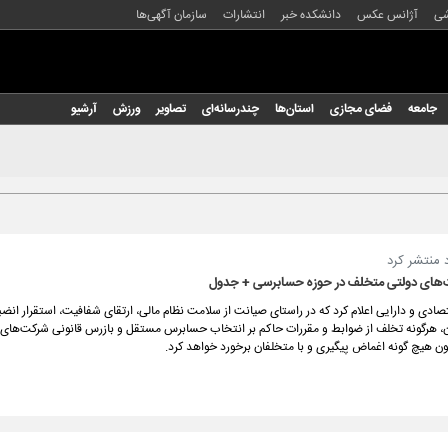
شی
آژانس عکس
دانشکده خبر
انتشارات
سازمان آگهی‌ها
جامعه
فضای مجازی
استان‌ها
چندرسانه‌ای
تصاویر
ورزش
آرشیو
 منتشر کرد
های دولتی متخلف در حوزه حسابرسی + جدول
تصادی و دارایی اعلام کرد که در راستای صیانت از سلامت نظام مالی، ارتقای شفافیت، استقرار انضب
، هرگونه تخلف از ضوابط و مقررات حاکم بر انتخاب حسابرس مستقل و بازرس قانونی شرکت‌های دو
ن هیچ گونه اغماض پیگیری و با متخلفان برخورد خواهد کرد.