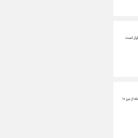
لیون و ۶۳۷ هزار تومان رسید، قرار است
سخنگوی صنعت برق در استان تهران گفت: همزمان با تداوم موج گرما، نیاز مصرف برق استان تهران در روز ۲۰ تیرماه از مرز ۱۰