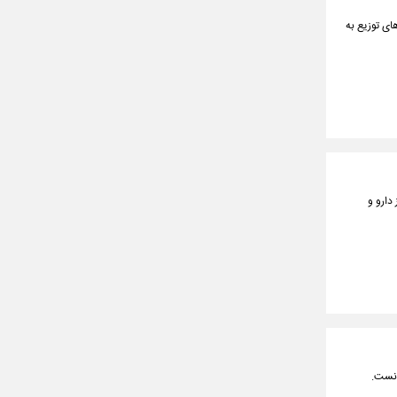
ای توزیع به
دارو و
انست.