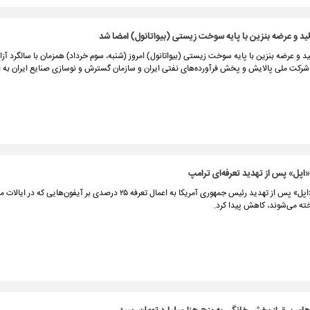
ولید و عرضه بنزین با پایه سوخت زیستی (بیواتانول) امضا شد
لید و عرضه بنزین با پایه سوخت زیستی (بیواتانول) امروز (شنبه، سوم خرداد) همزمان با سالگرد آز
شرکت ملی پالایش و پخش فرآورده‌های نفتی ایران و سازمان گسترش و نوسازی صنایع ایران به ا
اپل» پس از تهدید تعرفه‌ای ترامپ
سهام شرکت «اپل» پس از تهدید رئیس جمهوری آمریکا به اعمال تعرفه ۲۵ درصدی بر آیفون‌هایی
خته می‌شوند، کاهش پیدا کرد.