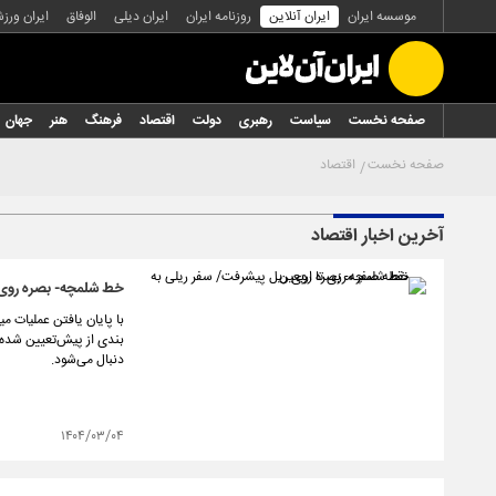
موسسه ایران
ایران آنلاین
روزنامه ایران
ایران دیلی
الوفاق
ایران ورز
صفحه نخست
سیاست
رهبری
دولت
اقتصاد
فرهنگ
هنر
جهان
صفحه نخست
اقتصاد
آخرین اخبار اقتصاد
خط شلمچه- بصره روی ر
با پایان یافتن عملیات م
بندی از پیش‌تعیین شده،
دنبال می‌شود.
۱۴۰۴/۰۳/۰۴