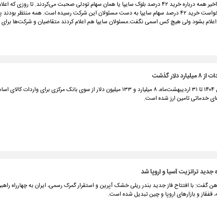
در چند هفته اخیر همه درباره خرید ۴۲ درصد بلوک سایپا یا همان سهام تودلی صحبت می‌کردند. تا روزی که
پاکت‌های درخواست خرید ۴۲ درصد سهام سایپا به دست مسئولان این شرکت رسیده است. همه منتظر بودند 
 اعلام بشود ولی هیچ کس اسمی نگفت.مسئولان سایپا هم اعلام کردند متقاضیان و شرکت‌ها برای
ارد دلار گذشت
از ابتدای سال ۱۴۰۴ تا ۳۱ اردیبهشت‌ماه، ۸ میلیارد و ۱۳۳ میلیون دلار از سوی بانک مرکزی برای واردات ک
های خدماتی تامین ارز شده است.
ه جدید ترانزیت آسیا و اروپا شد
‌آهن گفت: با افتتاح فاز جدید بندر ریلی خشک آپرین و استقرار گمرک رسمی، ایران به چهارراه راهب
ه، قفقاز و بازارهای اروپا و چین تبدیل شده است.