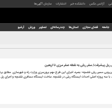
شی
آژانس عکس
دانشکده خبر
انتشارات
سازمان آگهی‌ها
جامعه
فضای مجازی
استان‌ها
چندرسانه‌ای
تصاویر
ورزش
آرشیو
یل پیشرفت/ سفر ریلی به نقطه صفر مرزی تا اربعین
ین‌روبی مسیر ریلی شلمچه- بصره، اجرای این طرح مهم برون‌مرزی وزارت راه و شهرسازی مطابق برنا
 با سه پروژه اصلی احداث ایستگاه ریلی در شلمچه، ساخت ایستگاه مسافری شلمچه و اجرای پل 