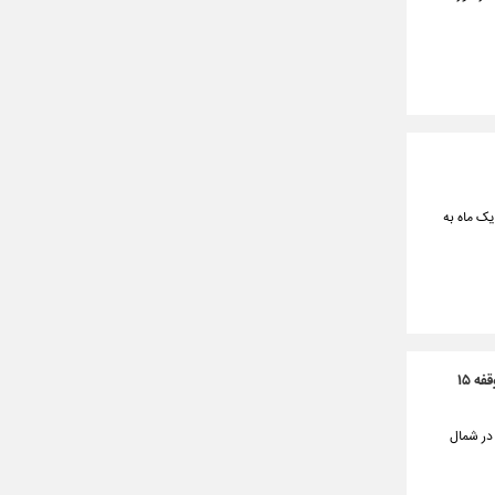
ن بود امروز بعد از یک ماه به
پیشرفت ۶۰ درصدی ساخت ۳۰۴ کیلومتر بزرگراه و راه اصلی در شمال سیستان و بلوچستان / فعالیت بی‌وقفه ۱۵
در شمال