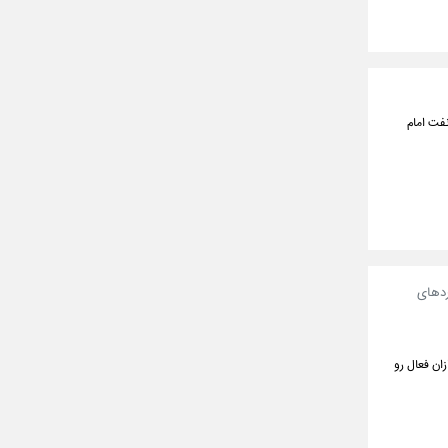
فت امام
ردهای
زان فعال رو