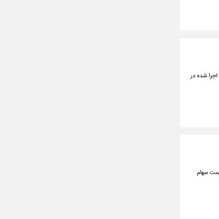
ع حدود ۱۱۶ هزار کیلومتر آسفالت اجرا شده در
یمت سهام