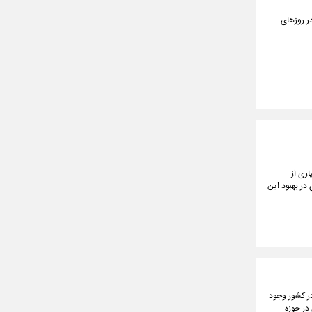
در روزهای
اری از
در بهبود این
رکت سرمایه‌گذاری نفت و گاز و پتروشیمی تأمین (تاپیکو) با بیان اینکه ظرفیت تولید بنزین یورو ۵ در کشور وجود
 در حوزه