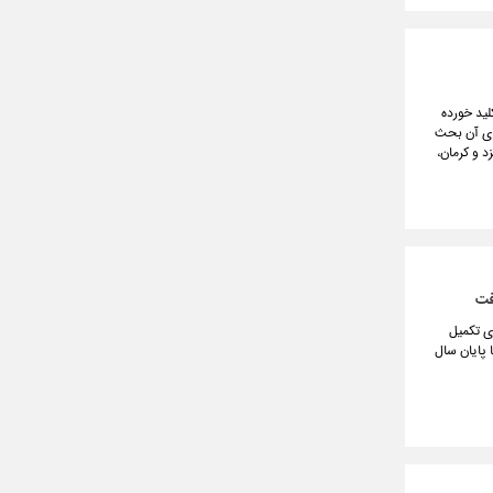
ب از خلیج فارس و دریای عمان به منظور تأمین آب شرب و صنعتی ۲ استان ساحلی و ۶ استان غیرساحلی مرکزی ایران از سال ۱۳۹۹ کلید خورده
رای آن بحث
زگان، یزد و کرمان،
 از منابع صندوق برای تکمیل
 است، از برنامه‌ریزی برای رساندن این عدد به ۲۰ همت تا پایان سال