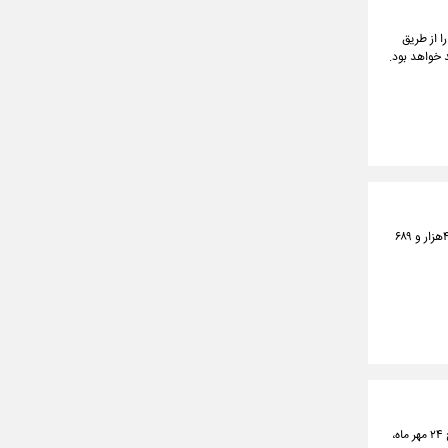
 ماه، امکان خرید وانت آریسان ۲ دوگانه‌سوز را از طریق
در معاملات امروز مرکز مبادله طلا و ارز ایران هر اسکناس دلار آمریکا به ۵۰ هزار و ۲۹۶ تومان و حواله دلار نیز به ۴۸هزار و ۶۸۹
سخنگوی هواپیمایی جمهوری اسلامی ایران (هما) اعلام‌کرد: این شرکت برای مسافران مسیرهای اروپایی، از تاریخ ۲۴ مهر ماه،