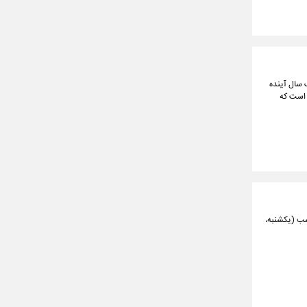
 سال آینده
 است که
 اعلام‌ کرد: مهلت واریز وجه برای شرکت در حراج شماره ۲۴ سکه طلا تا ساعت ۲۳ امشب (یکشنبه،