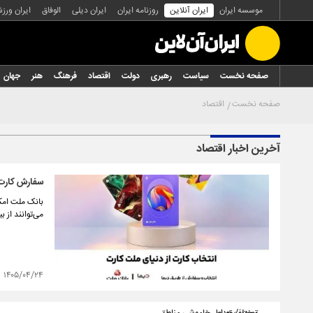
موسسه ایران
ایران آنلاین
روزنامه ایران
ایران دیلی
الوفاق
ایران ورز
صفحه نخست
سیاست
رهبری
دولت
اقتصاد
فرهنگ
هنر
جهان
صفحه نخست
اقتصاد
آخرین اخبار اقتصاد
سفارش کارت بانکی با 
‌بانک ملت امک
می‌توانند از بین ۳۰ طرح جدید، کارت ماه تولد خود را انتخاب و درخواست صدور آ
۱۴۰۵/۰۴/۲۴