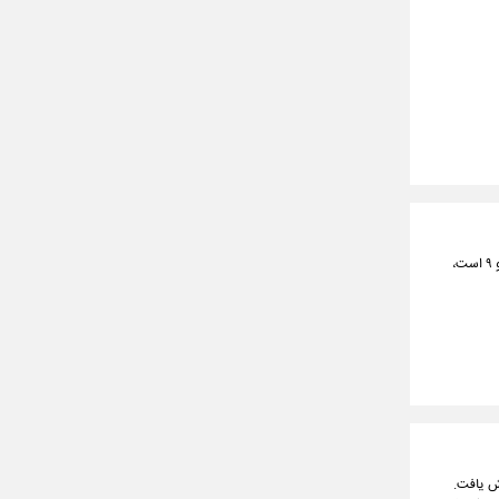
با آغاز مرحله پایانی شارژ کالابرگ الکترونیکی، از فردا اعتبار سرپرستان خانواری که رقم پایانی کد ملی آن‌ها ۷، ۸ و ۹ است،
هش یافت.