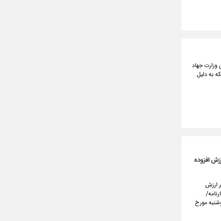
 وزارت جهاد
ه به دلیل
رزش افزوده
ب) ماده (٣٦) قانون مالیات بر ارزش
رنامه/
، پاییز و زمستان سال ۱۴۰۴ تا پایان روز دوشنبه مورخ