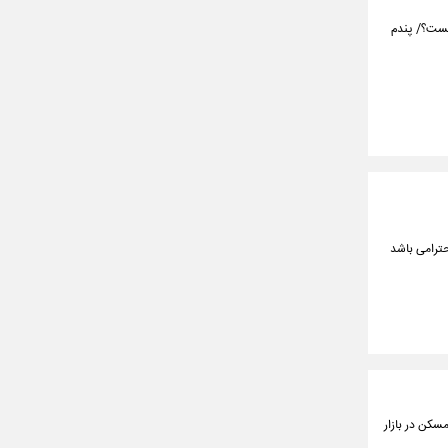
ا درباره این مدل E۳۱ مدل ۱۹۹۵ با بدنه عریض و کیت بدنه جذاب پندم Pandem چیست؟/ پندم
حترامی باشد
سکن در بازار