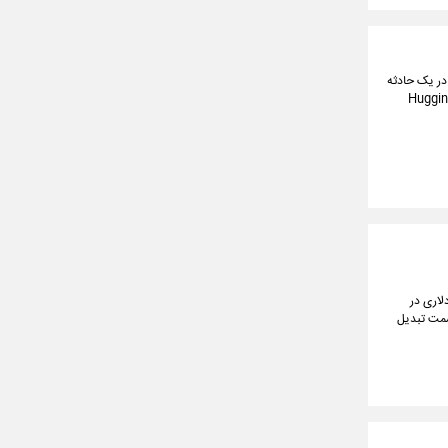
ه اخیراً در یک حادثه
سایبری، یک سناریو درست مانند فیلم‌های سینمایی رقم زده و حملات گسترده‌ای علیه پلتفرم Hugging
تحولی بزرگ آماده می‌کند. سرمایه‌گذاری ۳.۵ میلیارد دلاری در
و حرکت به سمت تبدیل