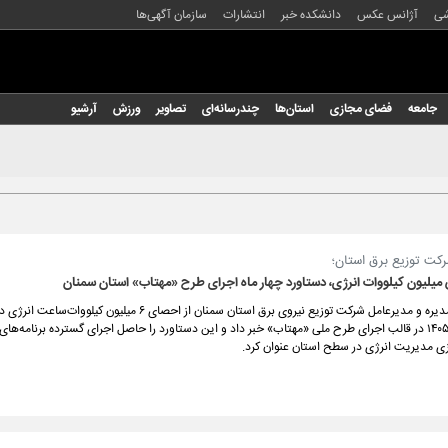
شی
آژانس عکس
دانشکده خبر
انتشارات
سازمان آگهی‌ها
جامعه
فضای مجازی
استان‌ها
چندرسانه‌ای
تصاویر
ورزش
آرشیو
کت توزیع برق استان؛
لیون کیلووات‌ انرژی، دستاورد چهار ماه اجرای طرح «مهتاب» استان سمنان
رئیس هیئت‌مدیره و مدیرعامل شرکت توزیع نیروی برق استان سمنان از احصای ۶ میلیون کیلو
نخست سال ۱۴۰۵ در قالب اجرای طرح ملی «مهتاب» خبر داد و این دستاورد را حاصل اجرای گسترده برنامه‌ها
 مدیریت انرژی در سطح استان عنوان کرد.