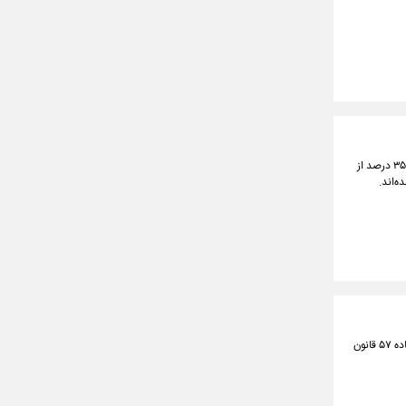
معاون بانک مرکزی با اشاره به آسیب‌شناسی صورت‌گرفته درباره عدم بازگشت ارز حاصل از صادرات، گفت: حدود ۳۵ درصد از
ه‌اند.
رئیس‌کل سازمان امور مالیاتی کشور از تمدید مهلت تسلیم اظهارنامه مالیات بر درآمد املاک و اظهارنامه موضوع ماده ۵۷ قانون