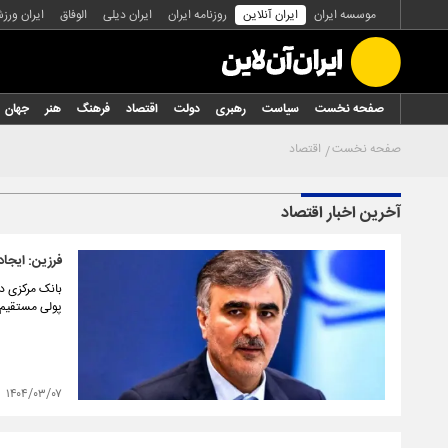
موسسه ایران
ایران آنلاین
روزنامه ایران
ایران دیلی
الوفاق
ایران ورز
صفحه نخست
سیاست
رهبری
دولت
اقتصاد
فرهنگ
هنر
جهان
صفحه نخست
اقتصاد
آخرین اخبار اقتصاد
فرزین: ایجا
بانک مرکزی در
پولی مستقیم 
۱۴۰۴/۰۳/۰۷