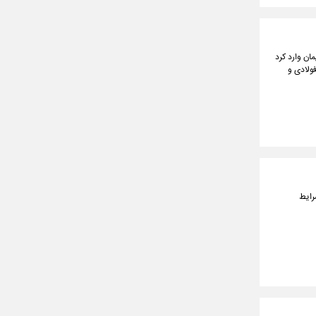
رگی را به بازار سیمان وارد کرد
یت ۹۰ درصدی برق صنایع فولادی و
رایط