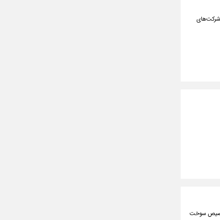
ومان سود سهام معوق شرکت‌های
گازوئیل ۳ نرخی نگرفته‌اند، از تخصیص سوخت