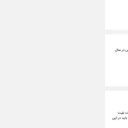
س در سال
مت بلیت
اید در این