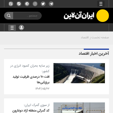
صفحه نخست
اقتصاد
آخرین اخبار اقتصاد
زیر سایه بحران کمبود انرژی در
کشور؛
افت ۷۰ درصدی ظرفیت تولید
برق‌آبی‌ها
۱۴۰۴/۰۵/۲۲
از سوی گمرک ایران؛
ﻛﺪ ﮔﻤﺮکی ﻣﻨﻄﻘﻪ آزاد دوﻏﺎرون