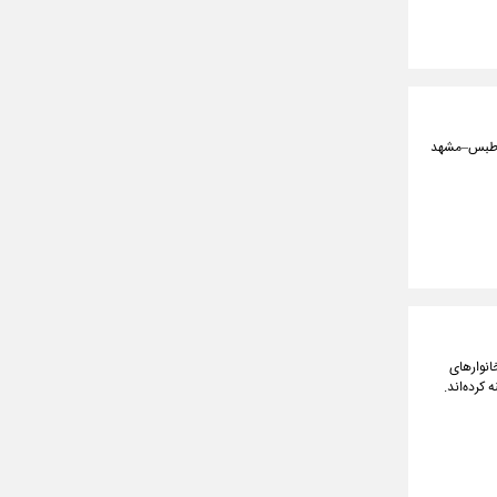
هد–طبس–مشهد
 درصد بوده است؛ یعنی خانوارهای
» هزینه کرده‌اند.