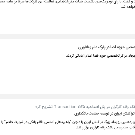
و گفت: با رأی نودویک‌مین نشست هیأت مقررات‌زدایی، فعالیت این شرکت‌ها صرفاً براساس مجو
واهد شد.
خصصی حوزه فضا در پارک علم و فناوری
یجاد مراکز تخصصی حوزه فضا اعلام آمادگی کردند.
کارگران در پنل افتتاحیه Transaction ۲۰۲۵ تشریح کرد:
تراکنش ایران در توسعه صنعت بانکداری
یازدهمین رویداد بزرگ تراکنش ایران با عنوان ”راهبردهای اساسی نظام بانکی در شرایط حاضر” با 
انی مدیرعامل بانک رفاه کارگران برگزار شد.