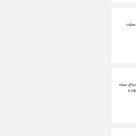
عملیات
ه از جمله ارائه وام ازدواج، سفته
‌تر و