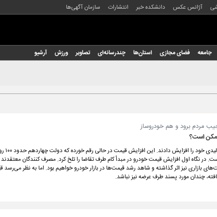
شی
آژانس عکس
دانشکده خبر
انتشارات
سازمان آگهی‌ها
جامعه
فضای مجازی
استان‌ها
چندرسانه‌ای
تصاویر
ورزش
آرشیو
یب مردم برود و هم خودروساز
 ممکن است؟
ایران خودرو و سایپا قیمت 
 در نگاه اول افزایش قیمت خودرو در مبدأ کام طرف تقاضا را تلخ کرد. مصرف کنندگان معتقدند 
ای بازاری نیز اثر گذاشته و شاهد رشد قیمت‌ها در بازار خودرو خواهیم بود. اما به نظر می‌رسد 
یافته، چندان مورد پسند طرف عرضه نیز نباشد.