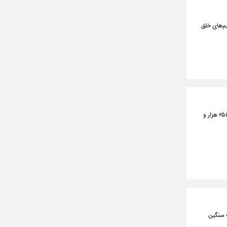
یم‌های خلق
شاخص کل بورس تهران در معاملات امروز (دوشنبه، ۲۸ آبان) با ۴۳ هزار و ۶۳۱ واحد رشد، در ارتفاع ۲ میلیون و ۲۵۵ هزار و
» سنگین