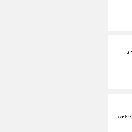
های
 ۷.۲ هزار میلیارد تومان (همت) برای