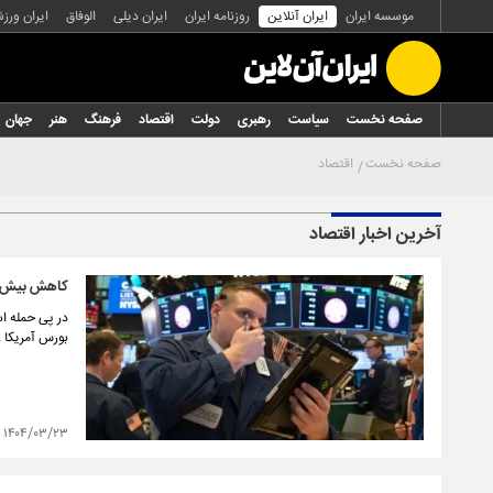
موسسه ایران
ایران آنلاین
روزنامه ایران
ایران دیلی
الوفاق
ایران ورز
صفحه نخست
سیاست
رهبری
دولت
اقتصاد
فرهنگ
هنر
جهان
صفحه نخست
اقتصاد
آخرین اخبار اقتصاد
کاهش بیش از
در پی حمله ا
بورس آمریکا 
۱۴۰۴/۰۳/۲۳