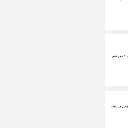
وراک مجتمع
فت: مبادلات