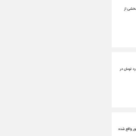
بخشی از
 است در این ماه ۱۲ میلیون و ۷۷۸ هزار و ۷۶ تن انواع کالا به ارزش ۲۰۲ هزار و ۹۲۳ میلیارد تومان در
ور واقع شده