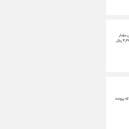
بیشترین مقدار
۲۸۹,۰۴۰,۰۰۰ ریال و در کمترین مقدار ۲۸۶,۸۵۰,۰۰۰ ریال معامله شد. طلا آبشده نقدی به نسبت روز گذشته ۴,۳۲۰,۰۰۰ ریال
سئول رسمی و قانونی رسیدگی به پرونده ایران در FATF است گفت: این ۱۰ سالی که پرونده