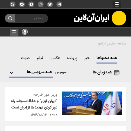
صفحه اصلی
آرشیو
همه محتواها
خبر
پرونده
عکس
فیلم
صوت
همه زمان ها
سرویس
وزیر امور خارجه:
”ایران قوی” و حفظ انسجام، راه
دور کردن تهدیدها از ایران است
۲۲:۰۲ - ۱۴۰۴/۰۸/۱۴