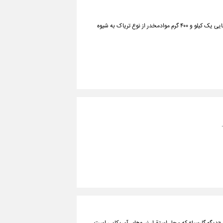
فرمانده انتظامی بجستان گفت: یک قاچاقچی و سرنشین یک خودرو که قصد جا به جایی یک کیلو و ۴۰۰ گرم موادمخدر از نوع تریاک به شیوه