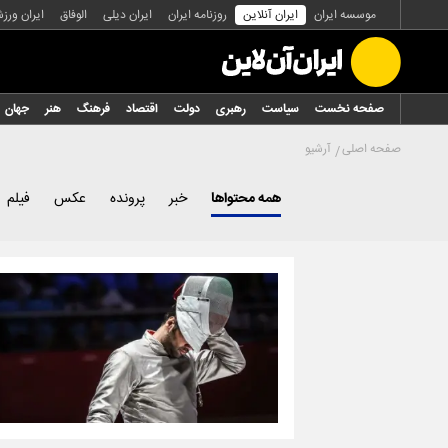
موسسه ایران
ایران آنلاین
روزنامه ایران
ایران دیلی
الوفاق
ایران ورز
صفحه نخست
سیاست
رهبری
دولت
اقتصاد
فرهنگ
هنر
جهان
صفحه اصلی
آرشیو
همه محتواها
خبر
پرونده
عکس
فیلم