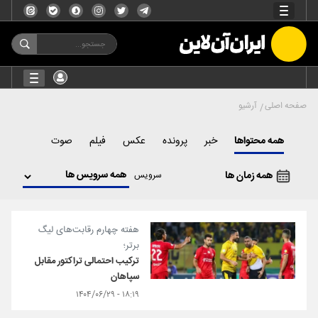
صفحه اصلی
آرشیو
همه محتواها
خبر
پرونده
عکس
فیلم
صوت
همه زمان ها
سرویس
هفته چهارم رقابت‌های لیگ
برتر؛
ترکیب احتمالی تراکتور مقابل
سپاهان
۱۸:۱۹ - ۱۴۰۴/۰۶/۲۹