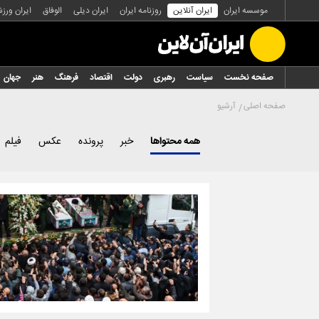
موسسه ایران
ایران آنلاین
روزنامه ایران
ایران دیلی
الوفاق
ایران ورز
صفحه نخست
سیاست
رهبری
دولت
اقتصاد
فرهنگ
هنر
جهان
صفحه اصلی
آرشیو
همه محتواها
خبر
پرونده
عکس
فیلم