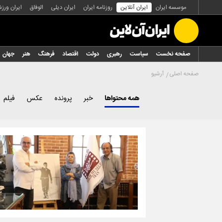
موسسه ایران
ایران آنلاین
روزنامه ایران
ایران دیلی
الوفاق
ایران ورز
صفحه نخست
سیاست
رهبری
دولت
اقتصاد
فرهنگ
هنر
جهان
صفحه اصلی
آرشیو
همه محتواها
خبر
پرونده
عکس
فیلم