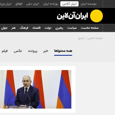
موسسه ایران
ایران آنلاین
روزنامه ایران
ایران دیلی
الوفاق
ایران ورز
صفحه نخست
سیاست
رهبری
دولت
اقتصاد
فرهنگ
هنر
جهان
صفحه اصلی
آرشیو
همه محتواها
خبر
پرونده
عکس
فیلم