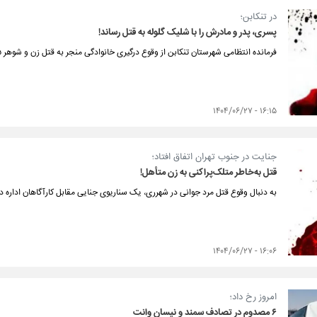
در تنکابن؛
پسری، پدر و مادرش را با شلیک گلوله به قتل رساند!
فرمانده انتظامی شهرستان تنکابن از وقوع درگیری خانوادگی منجر به قتل زن و شوهر ۵۵ ساله توسط فرزند ۳۶ ساله در تنکابن خبر داد.
۱۶:۱۵ - ۱۴۰۴/۰۶/۲۷
جنایت در جنوب تهران اتفاق افتاد؛
قتل به‌خاطر متلک‌پراکنی به زن متأهل!
به دنبال وقوع قتل مرد جوانی در شهرری، یک سناریوی جنایی مقابل کارآگاهان اداره د
۱۶:۰۶ - ۱۴۰۴/۰۶/۲۷
امروز رخ داد؛
۶ مصدوم در تصادف سمند و نیسان وانت