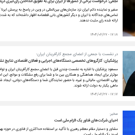
نجفی: درخواست برخی از کشورها از ایران برای به تعویق انداختن رای‌گیری دربا
سفیر و نماینده دائم ایران نزد سازمان‌های بین‌المللی در وین در پاسخ به پرسش ایرن
تماس‌های جداگانه با ایران و دیگر کشورهای بانی قطعنامه اظهار داشته‌اند که به شد
ارائه شده رای مثبت ندهند.
۱۷:۱۸ - ۱۴۰۴/۰۶/۲۷
در نشست با جمعی از اعضای مجمع کارآفرینان ایران؛
پزشکیان: کارگروهای تخصصی دستگاه‌های اجرایی و فعالان اقتصادی نتایج نشست
مسعود پزشکیان با اشاره به نشست چندی قبل با اعضای مجمع کارآفرینان ایران و تواف
موثرتر برای ایجاد هماهنگی و همکاری بین ما و شما برای رفع مشکلات و موانع، ای
پولی، اقتصادی، مالیاتی و غیره، با حضور نمایندگان شما و دستگاه‌های دولتی، ایجاد 
ماهی یکبار به دولت ارائه شوند.
۱۷:۱۷ - ۱۴۰۴/۰۶/۲۷
مخبر:
احیای شرکت‌های فناور یک الزام ملی است
مشاور و دستیار مقام معظم رهبری با تأکید بر استفاده حداکثری از فناوری در حوزه به
امروز یک الزام ملی است.