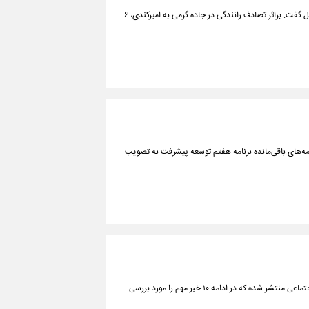
رئیس اورژانس پیش بیمارستانی و مدیریت حوادث دانشگاه علوم پزشکی استان اردبیل گفت: براثر تصادف رانندگی در جاده گرمی به امیرکندی، ۶
مه‌های باقی‌مانده برنامه هفتم توسعه پیشرفت به تصویب
در یک هفته گذشته (از ۲۰ شهریورماه تا ۲۷ شهریورماه ۱۴۰۴) اخبار متعددی در حوزه اجتماعی منتشر شده که در ادامه ۱۰ خبر مهم را مورد بررسی