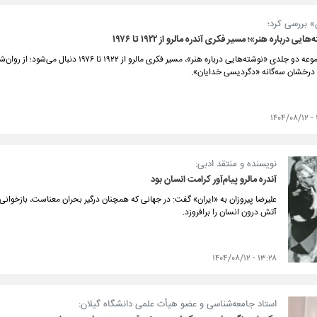
» بررسی کرد؛
ایی درباره هنر»؛ مسیر فكری آندره مالرو از ۱۹۲۲ تا ۱۹۷۶
در مجموعه دو جلدی «نوشته‌هایی درباره هنر»، مسی
 درخشان سه‌گانه «دگردیسی خدایان».
۱
نویسنده و منتقد ادبی:
آندره مالرو پیام‌آور كرامت انسان بود
علیرضا پیروزان به «ایران» گفت: در جهانی كه همچنان درگیر بحران معناست، بازخوانی م
آتش درون انسان را برافروزد.
۱۳:۲۸ - ۱۴۰۴/۰۸/۱۲
استاد جامعه‌شناسی و عضو هیأت علمی دانشگاه گیلان: