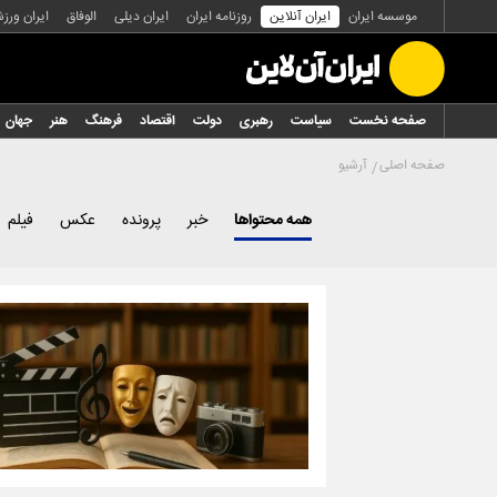
موسسه ایران
ایران آنلاین
روزنامه ایران
ایران دیلی
الوفاق
ایران ورز
صفحه نخست
سیاست
رهبری
دولت
اقتصاد
فرهنگ
هنر
جهان
صفحه اصلی
آرشیو
همه محتواها
خبر
پرونده
عکس
فیلم