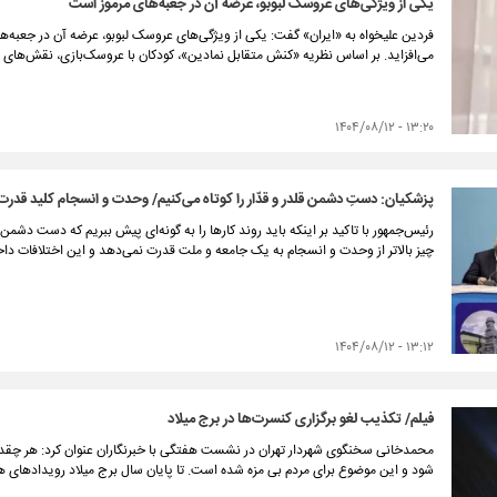
یکی از ویژگی‌های عروسک لبوبو، عرضه آن در جعبه‌های مرموز است
فردین علیخواه به «ایران» گفت: یکی از ویژگی‌های عروسک لبوبو، عرضه آن در جعبه‌
می‌افزاید. بر اساس نظریه «کنش متقابل نمادین»، کودکان با عروسک‌بازی، نقش‌های ا
۱۳:۲۰ - ۱۴۰۴/۰۸/۱۲
پزشکیان: دستِ دشمن قلدر و قدّار را کوتاه می‌کنیم/ وحدت و انسجام کلید قد
رئیس‌جمهور با تاکید بر اینکه باید روند کارها را به گونه‌ای پیش ببریم که دست دشمن ق
چیز بالاتر از وحدت و انسجام به یک جامعه و ملت قدرت نمی‌دهد و این اختلافات دا
۱۳:۱۲ - ۱۴۰۴/۰۸/۱۲
فیلم/ تکذیب لغو برگزاری کنسرت‌ها در برج میلاد
محمدخانی سخنگوی شهردار تهران در نشست هفتگی با خبرنگاران عنوان کرد: هر چقدر
شود و این موضوع برای مردم بی مزه شده است. تا پایان سال برج میلاد رویدادها