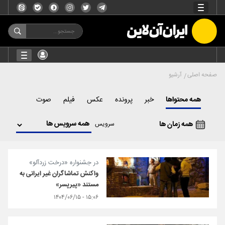
صفحه اصلی
آرشیو
همه محتواها
خبر
پرونده
عکس
فیلم
صوت
همه زمان ها
سرویس
در جشنواره «درخت زردآلو»
واکنش تماشاگران غیر ایرانی به
مستند «پیرپسر»
۱۵:۰۶ - ۱۴۰۴/۰۶/۱۵