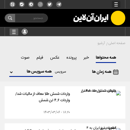
صفحه اصلی
آرشیو
همه محتواها
خبر
پرونده
عکس
فیلم
صوت
همه زمان ها
سرویس
واردات شمش طلا معاف از مالیات شد/
واردات ۴.۶ تن شمش
۱۸:۲۰ - ۱۴۰۳/۰۳/۰۶