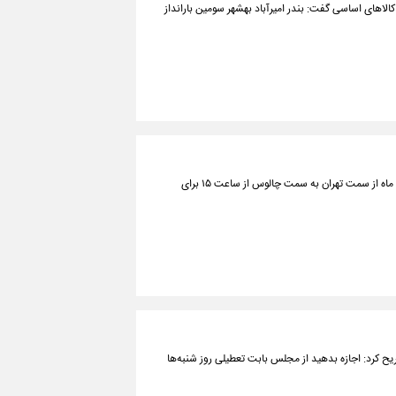
کالاهای اساسی گفت: بندر امیرآباد بهشهر سومین بارانداز
رئیس پلیس راه فرماندهی تهران بزرگ گفت: آزادراه تهران ـ شمال امروز ۲۸ اردیبهشت ماه از سمت تهران به سمت چالوس از ساعت ۱۵ برای
ح کرد: اجازه بدهید از مجلس بابت تعطیلی روز شنبه‌ها