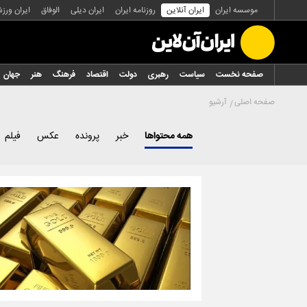
موسسه ایران
ایران آنلاین
روزنامه ایران
ایران دیلی
الوفاق
ایران ورز
صفحه نخست
سیاست
رهبری
دولت
اقتصاد
فرهنگ
هنر
جهان
صفحه اصلی
آرشیو
همه محتواها
خبر
پرونده
عکس
فیلم