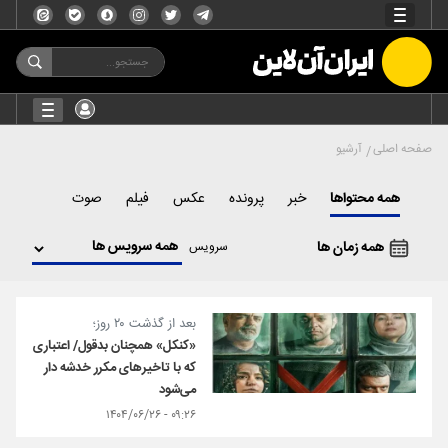
صفحه اصلی
آرشیو
همه محتواها
خبر
پرونده
عکس
فیلم
صوت
همه زمان ها
سرویس
بعد از گذشت ۲۰ روز؛
«کنکل» همچنان بدقول/ اعتباری
که با تاخیرهای مکرر خدشه دار
می‌شود
۰۹:۲۶ - ۱۴۰۴/۰۶/۲۶