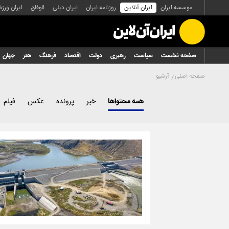
موسسه ایران
ایران آنلاین
روزنامه ایران
ایران دیلی
الوفاق
ایران ورز
صفحه نخست
سیاست
رهبری
دولت
اقتصاد
فرهنگ
هنر
جهان
صفحه اصلی
آرشیو
همه محتواها
خبر
پرونده
عکس
فیلم