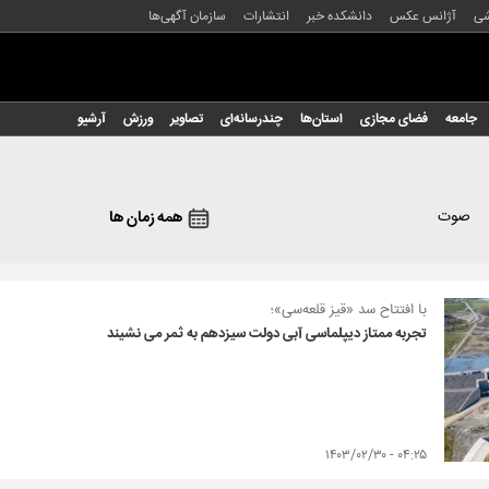
شی
آژانس عکس
دانشکده خبر
انتشارات
سازمان آگهی‌ها
جامعه
فضای مجازی
استان‌ها
چندرسانه‌ای
تصاویر
ورزش
آرشیو
صوت
همه زمان ها
با افتتاح سد «قیز قلعه‌سی»؛
تجربه ممتاز دیپلماسی آبی دولت سیزدهم به ثمر می نشیند
۰۴:۲۵ - ۱۴۰۳/۰۲/۳۰