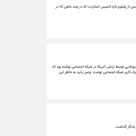
ف و دوباره توقف. این وضعیت این روزهای سریال کنکل است. اثری ۱۵ قسمتی از پلتفرم تازه تاسیس استارنت که در چند ماهی که در
ن رئیس‌جمهوری آمریکا که نسبت به کشته شدن ۱۱ شهروند ونزوئلایی توسط ارتش آمریکا در شبکه اجتماعی نوشته بود که
یک کاربر شبکه اجتماعی نوشت: ونس باید به خاطر این
 یادگار گذاشت.