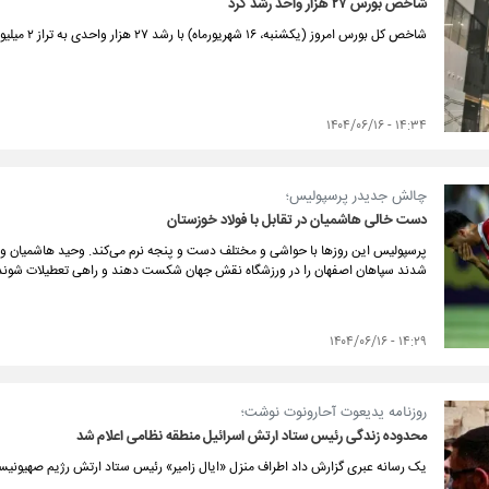
شاخص بورس ۲۷ هزار واحد رشد کرد
شاخص کل بورس امروز (یکشنبه، ۱۶ شهریورماه) با رشد ۲۷ هزار واحدی به تراز ۲ میلیون و ۵۷۰ هزار واحد صعود کرد.
۱۴:۳۴ - ۱۴۰۴/۰۶/۱۶
چالش جدیدر پرسپولیس؛
دست خالی هاشمیان در تقابل با فولاد خوزستان
پرسپولیس این روزها با حواشی و مختلف دست و پنجه نرم می‌کند. وحید هاشمیان و 
شدند سپاهان اصفهان را در ورزشگاه نقش جهان شکست دهند و راهی تعطیلات شوند
۱۴:۲۹ - ۱۴۰۴/۰۶/۱۶
روزنامه یدیعوت آحارونوت نوشت؛
محدوده زندگی رئیس ستاد ارتش اسرائیل منطقه نظامی اعلام شد
یک رسانه عبری گزارش داد اطراف منزل «ایال زامیر» رئیس ستاد ارتش رژیم صهیونیس