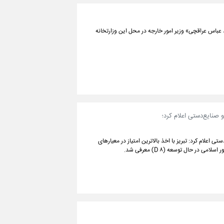
ر جریان حکمت ملی عراق ظهر یکشنبه (۱۶ شهریور ۱۴۰۴) با «سید عباس عراقچی» وزیر امور خارجه در محل این وزارتخانه
صنایع‌دستی اعلام کرد؛
اعلام کرد: تبریز با اخذ بالاترین امتیاز در معیارهای
 حال توسعه (D ۸) معرفی شد.