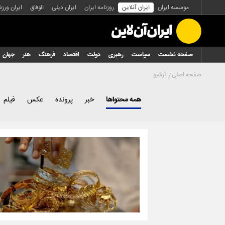
موسسه ایران
ایران آنلاین
روزنامه ایران
ایران دیلی
الوفاق
ایران ورز
صفحه نخست
سیاست
رهبری
دولت
اقتصاد
فرهنگ
هنر
جهان
صفحه اصلی
آرشیو
همه محتواها
خبر
پرونده
عکس
فیلم