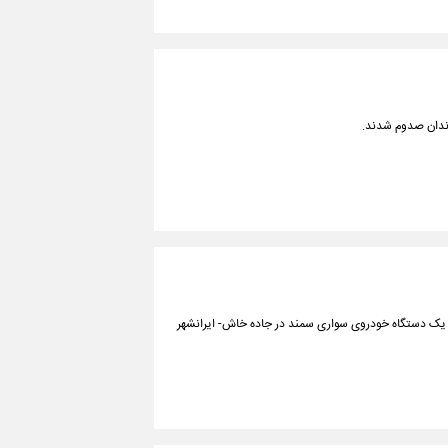
تان و بلوچستان از کشته شدن ۲ نفر براثر واژگونی یک دستگاه خودروی سواری سمند در جاده خاش- ایرانشهر