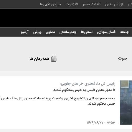
شی
آژانس عکس
دانشکده خبر
انتشارات
سازمان آگهی‌ها
جامعه
فضای مجازی
استان‌ها
چندرسانه‌ای
تصاویر
ورزش
آرشیو
صوت
همه زمان ها
رئیس کل دادگستری خراسان جنوبی:
۵ مدیر معدن طبس به حبس محکوم شدند
محمدجعفر عبداللهی با تشریح آخرین وضعیت پرونده حادثه معدن زغال‌سنگ طبس گفت:
حبس محکوم شدند.
۲۲:۵۳ - ۱۴۰۴/۰۶/۲۷