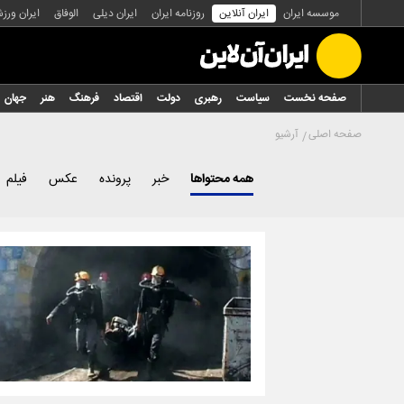
موسسه ایران
ایران آنلاین
روزنامه ایران
ایران دیلی
الوفاق
ایران ورز
صفحه نخست
سیاست
رهبری
دولت
اقتصاد
فرهنگ
هنر
جهان
صفحه اصلی
آرشیو
همه محتواها
خبر
پرونده
عکس
فیلم