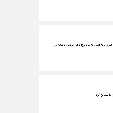
فرمانده انتظامی قیروکارزین از دستگیری عاملان درگیری توسط ماموران این فرماندهی خبر داد که اقدام به مجروح کردن کودکی ۵ ساله در