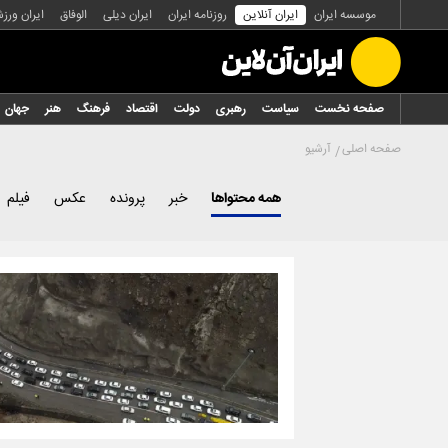
موسسه ایران
ایران آنلاین
روزنامه ایران
ایران دیلی
الوفاق
ایران ورز
صفحه نخست
سیاست
رهبری
دولت
اقتصاد
فرهنگ
هنر
جهان
صفحه اصلی
آرشیو
همه محتواها
خبر
پرونده
عکس
فیلم