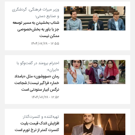
وزیر میراث فرهنگی، گردشگری
و صنایع دستی؛
شتاب بخشیدن به مسیر توسعه
جز با باور به بخش‌خصوصی
ممکن نیست
۱۲:۵۵ - ۱۴۰۴/۰۷/۲۸
احترام برومند در گفت‌وگو با
«ایران»:
رمان «سووشون» مثل «بامداد
خمار» فراگیر نیست/ شجاعت
نرگس آبیار ستودنی است
۱۲:۵۲ - ۱۴۰۴/۰۷/۲۸
تهیه‌کننده و کنسرت‌گذار:
افزایش اندک قیمت بلیت‌
کنسرت کمتر از نرخ تورم است