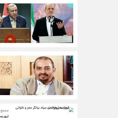
مجمع ج
تروریست