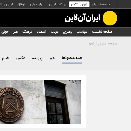
موسسه ایران
ایران آنلاین
روزنامه ایران
ایران دیلی
الوفاق
ایران ورز
صفحه نخست
سیاست
رهبری
دولت
اقتصاد
فرهنگ
هنر
جهان
صفحه اصلی
آرشیو
همه محتواها
خبر
پرونده
عکس
فیلم