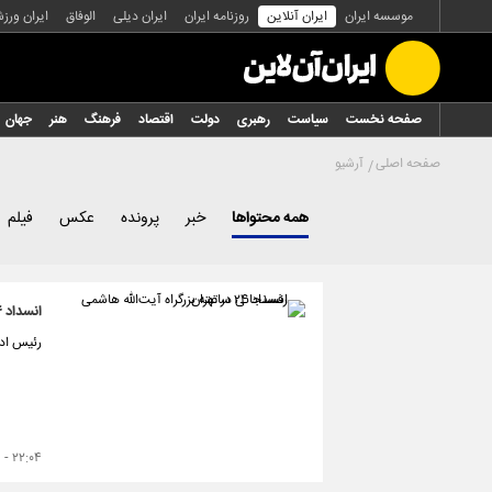
موسسه ایران
ایران آنلاین
روزنامه ایران
ایران دیلی
الوفاق
ایران ورز
صفحه نخست
سیاست
رهبری
دولت
اقتصاد
فرهنگ
هنر
جهان
صفحه اصلی
آرشیو
همه محتواها
خبر
پرونده
عکس
فیلم
انسداد ۲۴ ساعته بزرگراه آیت‌الله هاشمی رفسنجانی در تهران
رئیس ادار
۲۲:۰۴ - ۱۴۰۴/۱۱/۱۳