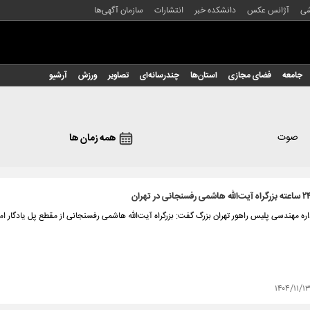
شی
آژانس عکس
دانشکده خبر
انتشارات
سازمان آگهی‌ها
جامعه
فضای مجازی
استان‌ها
چندرسانه‌ای
تصاویر
ورزش
آرشیو
صوت
همه زمان ها
ه مهندسی پلیس راهور تهران بزرگ گفت: بزرگراه آیت‌الله هاشمی رفسنجانی از مقطع پل یادگار امام(ره) امشب