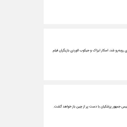
کنشتاین» گی‌یرمو دل تورو در جشنواره فیلم ونیز با تشویق ۱۳ دقیقه‌ای روبه‌رو شد، اسکار ایزاک و جیکوب الوردی بازیگران فیلم
ئیس جمهور پزشکیان با دست پر از چین باز خواهد گشت.