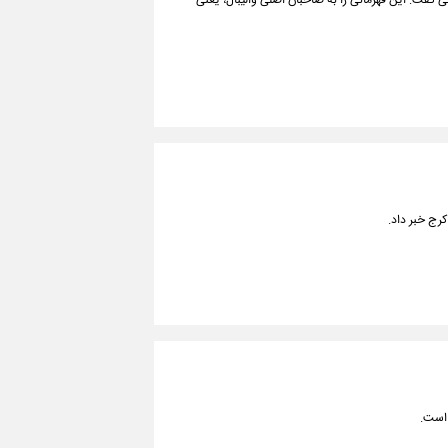
ال زیر ۲۱ سال ایران در مسابقات جهانی گفت: این قهرمانی را به صاحبان اصلی والیبال، یعنی
کرج خبر داد.
 است.