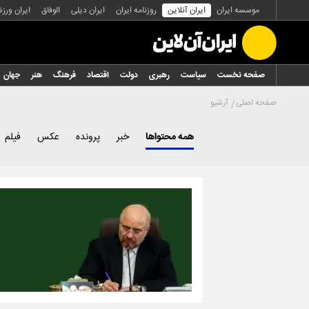
موسسه ایران
ایران آنلاین
روزنامه ایران
ایران دیلی
الوفاق
ایران ورز
صفحه نخست
سیاست
رهبری
دولت
اقتصاد
فرهنگ
هنر
جهان
صفحه اصلی
آرشیو
همه محتواها
خبر
پرونده
عکس
فیلم