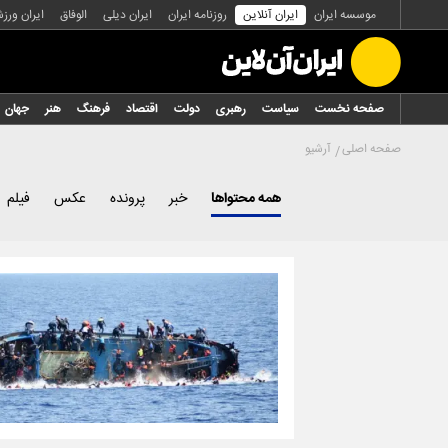
موسسه ایران
ایران آنلاین
روزنامه ایران
ایران دیلی
الوفاق
ایران ورز
صفحه نخست
سیاست
رهبری
دولت
اقتصاد
فرهنگ
هنر
جهان
صفحه اصلی
آرشیو
همه محتواها
خبر
پرونده
عکس
فیلم